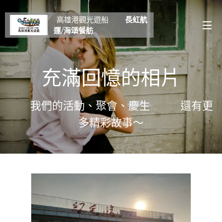
高雄港觀光遊船
長虹航
運/海頌餐舫
充滿回憶的相片
我們的活動、聚會、慶生… 還有更
多精彩故事～